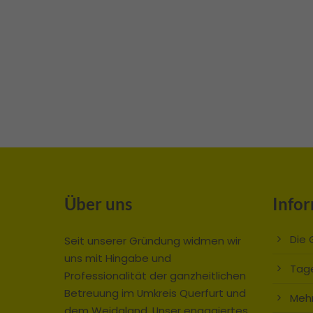
Über uns
Info
Die 
Seit unserer Gründung widmen wir
uns mit Hingabe und
Tag
Professionalität der ganzheitlichen
Betreuung im Umkreis Querfurt und
Mehr
dem Weidaland. Unser engagiertes