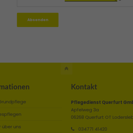
Absenden
rmationen
Kontakt
Grundpflege
Pflegedienst Querfurt Gm
Apfelweg 3a
espflegen
06268 Querfurt OT Lodersle
 über uns
034771 41420