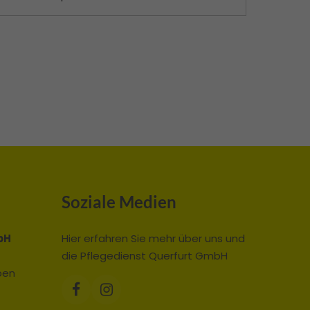
Soziale Medien
bH
Hier erfahren Sie mehr über uns und
die Pflegedienst Querfurt GmbH
ben