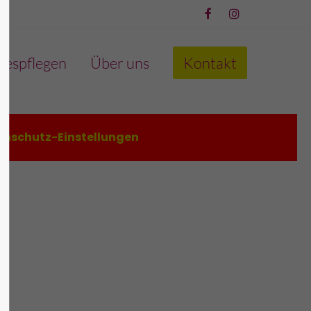
About us
gespflegen
Über uns
Kontakt
Lorem ipsum dolor sit amet,
600
consectetuer adipiscing elit.
Aenean commodo ligula eget
enschutz-Einstellungen
dolor. Aenean massa. Cum sociis
natoque penatibus et magnis dis
parturient montes, nascetur
ridiculus mus. Donec quam felis,
ultricies nec.