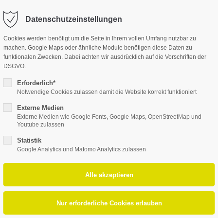
@pflegedienst-querfurt.org
Datenschutzeinstellungen
port
Get in touch
Cookies werden benötigt um die Seite in Ihrem vollen Umfang nutzbar zu
Leistungen
Jobs
Ta
machen. Google Maps oder ähnliche Module benötigen diese Daten zu
ipsum dolor sit amet:
Cybersteel Inc.
funktionalen Zwecken. Dabei achten wir ausdrücklich auf die Vorschriften der
376-293 City Road, Suite 
DSGVO.
San Francisco, CA 94102
Erforderlich*
4h
Notwendige Cookies zulassen damit die Website korrekt funktioniert
etMap wurde nicht erlaubt. Bitte ändern Sie die
Dat
/ 365days
Have any questions?
Externe Medien
+44 1234 567 890
Externe Medien wie Google Fonts, Google Maps, OpenStreetMap und
Youtube zulassen
Drop us a line
Statistik
r support for our
info@yourdomain.com
Google Analytics und Matomo Analytics zulassen
mers
Fri 8:00am - 5:00pm
1)