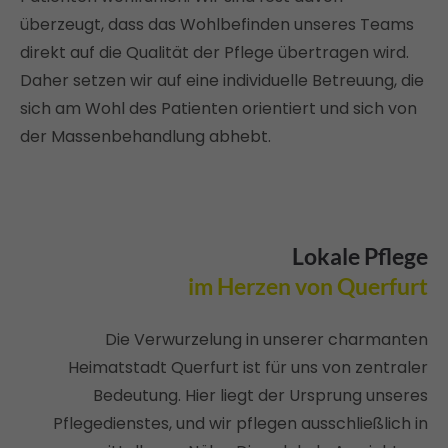
überzeugt, dass das Wohlbefinden unseres Teams
Drop us a line
info@yourdomain.com
direkt auf die Qualität der Pflege übertragen wird.
Daher setzen wir auf eine individuelle Betreuung, die
About us
sich am Wohl des Patienten orientiert und sich von
der Massenbehandlung abhebt.
Lorem ipsum dolor sit amet, consectetuer
adipiscing elit.
Aenean commodo ligula eget dolor. Aenean
massa. Cum sociis natoque penatibus et
magnis dis parturient montes, nascetur
Lokale Pflege
ridiculus mus. Donec quam felis, ultricies nec.
im Herzen von Querfurt
Die Verwurzelung in unserer charmanten
Heimatstadt Querfurt ist für uns von zentraler
Bedeutung. Hier liegt der Ursprung unseres
Pflegedienstes, und wir pflegen ausschließlich in