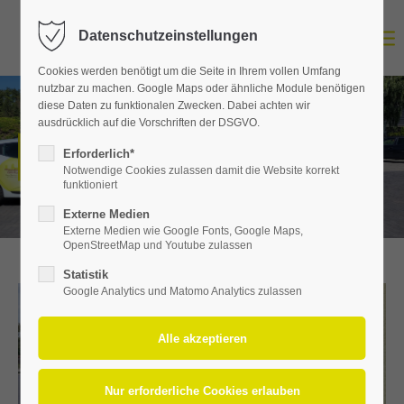
Datenschutzeinstellungen
Login
Cookies werden benötigt um die Seite in Ihrem vollen Umfang
Benutzername
nutzbar zu machen. Google Maps oder ähnliche Module benötigen
diese Daten zu funktionalen Zwecken. Dabei achten wir
ausdrücklich auf die Vorschriften der DSGVO.
Über uns
Erforderlich*
Passwort
Notwendige Cookies zulassen damit die Website korrekt
funktioniert
Externe Medien
Externe Medien wie Google Fonts, Google Maps,
OpenStreetMap und Youtube zulassen
Statistik
Anmelden
Google Analytics und Matomo Analytics zulassen
Register
|
Lost your password?
Support
Lorem ipsum dolor sit amet: